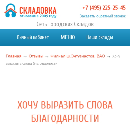
Перейти
+7 (495) 225-25-45
к
Заказать обратный звонок
содержимому
Хранение вещей в Москве и МО. Склад временного
Сеть Городских Складов
Хранение вещей в Москве и МО. Склад временного хранения. Складовка
хранения. Складовка
МЕНЮ
Личный кабинет
Наши склады
→
→
→
Главная
Отзывы
Филиал ш.Энтузиастов, ВАО
Хочу
выразить слова благодарности
ХОЧУ ВЫРАЗИТЬ СЛОВА
БЛАГОДАРНОСТИ