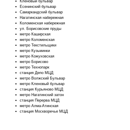
Кленовый бульвар
Есенинский бульвар
Самаркандский бульвар
Нагатинская набережная
Коломенская набережная
ул. Борисовские пруды
метро Каширская
метро Коломенская
метро Текстильщики
метро Кузьминки
метро Кожуховская
метро Борисово
метро Технопарк
станция Депо МЦД
метро Волжский Бульвар
метро Кленовый бульвар
станция Курьяново МЦД
метро Нагатинский затон
станция Перерва МЦД
метро Алма-Атинская
станция Москворечье МЦД