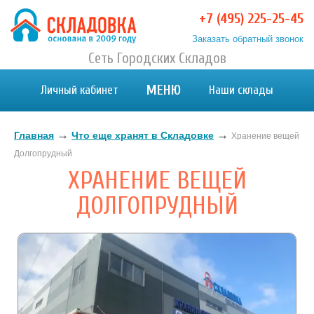
+7 (495) 225-25-45
Заказать обратный звонок
Хранение вещей в Москве и МО. Склад временного
Сеть Городских Складов
Хранение вещей в Москве и МО. Склад временного хранения. Складовка
хранения. Складовка
МЕНЮ
Личный кабинет
Наши склады
→
→
Главная
Что еще хранят в Складовке
Хранение вещей
Долгопрудный
ХРАНЕНИЕ ВЕЩЕЙ
ДОЛГОПРУДНЫЙ