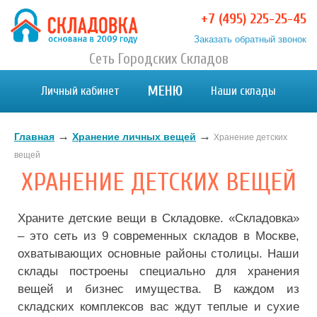
+7 (495) 225-25-45
Заказать обратный звонок
Хранение вещей в Москве и МО. Склад временного
Сеть Городских Складов
Хранение вещей в Москве и МО. Склад временного хранения. Складовка
хранения. Складовка
МЕНЮ
Личный кабинет
Наши склады
→
→
Главная
Хранение личных вещей
Хранение детских
вещей
ХРАНЕНИЕ ДЕТСКИХ ВЕЩЕЙ
Храните детские вещи в Складовке. «Складовка»
– это сеть из 9 современных складов в Москве,
охватывающих основные районы столицы. Наши
склады построены специально для хранения
вещей и бизнес имущества. В каждом из
складских комплексов вас ждут теплые и сухие