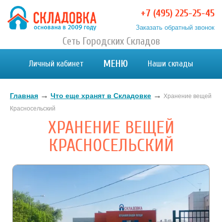
+7 (495) 225-25-45
Заказать обратный звонок
Хранение вещей в Москве и МО. Склад временного
Сеть Городских Складов
Хранение вещей в Москве и МО. Склад временного хранения. Складовка
хранения. Складовка
МЕНЮ
Личный кабинет
Наши склады
→
→
Главная
Что еще хранят в Складовке
Хранение вещей
Красносельский
ХРАНЕНИЕ ВЕЩЕЙ
КРАСНОСЕЛЬСКИЙ