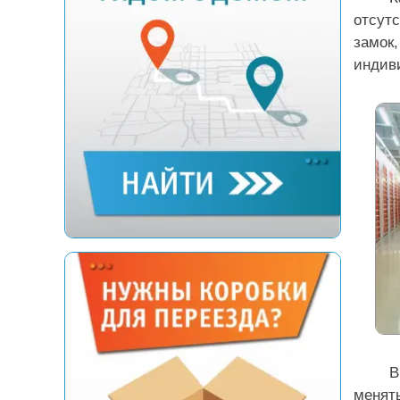
отсут
замок
индиви
В
менят