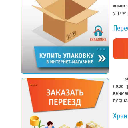
комисс
утром,
Пере
«
парк 
внима
площад
Хран