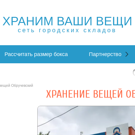
ХРАНИМ ВАШИ ВЕЩИ
ещей в Москве и МО. Склад временного хранения. Склад
 в Москве и МО. Склад временного хранения. Складовка
сеть городских складов
Рассчитать размер бокса
Партнерство
вещей Обручевский
ХРАНЕНИЕ ВЕЩЕЙ О