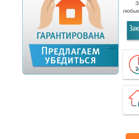
З
любые