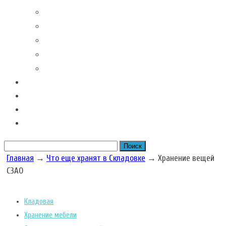
Контакты наших филиалов
Вакансии
Новости Складовка
Рекомендации клиентов
Часто задаваемые вопросы
Отзывы
Акции наших складов
Цена
Рассчитать размер бокса
Главная
→
Что еще хранят в Складовке
→
Хранение вещей
СЗАО
Кладовая
Хранение мебели