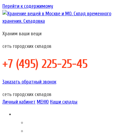
Перейти к содержимому
Храним ваши вещи
Хранение вещей в Москве и МО. Склад временного хранения.
Хранение вещей в Москве и МО. Склад временного
Складовка
хранения. Складовка
сеть городских складов
+7 (495) 225-25-45
Заказать обратный звонок
сеть городских складов
Личный кабинет
МЕНЮ
Наши склады
Складовка – это…
О компании
Акции наших складов