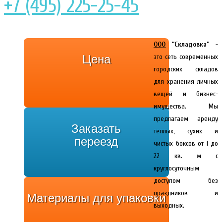
+7 (495) 225-25-45
ООО
“Складовка”
-
Цена
это сеть современных
городских складов
для хранения личных
вещей и бизнес-
имущества. Мы
предлагаем аренду
Заказать
теплых, сухих и
переезд
чистых боксов от 1 до
22 кв. м с
круглосуточным
доступом без
праздников и
Материалы для упаковки
выходных.