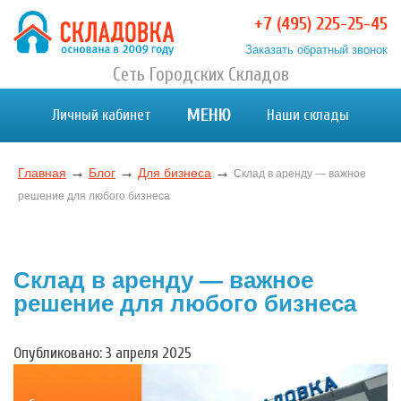
Перейти
+7 (495) 225-25-45
к
Заказать обратный звонок
содержимому
Хранение вещей в Москве и МО. Склад временного
Сеть Городских Складов
Хранение вещей в Москве и МО. Склад временного хранения. Складовка
хранения. Складовка
МЕНЮ
Личный кабинет
Наши склады
→
→
→
Главная
Блог
Для бизнеса
Склад в аренду — важное
решение для любого бизнеса
Склад в аренду — важное
решение для любого бизнеса
Опубликовано: 3 апреля 2025