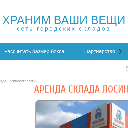
ХРАНИМ ВАШИ ВЕЩИ
ещей в Москве и МО. Склад временного хранения. Склад
 в Москве и МО. Склад временного хранения. Складовка
сеть городских складов
Рассчитать размер бокса
Партнерство
лада Лосиноостровский
АРЕНДА СКЛАДА ЛОСИ