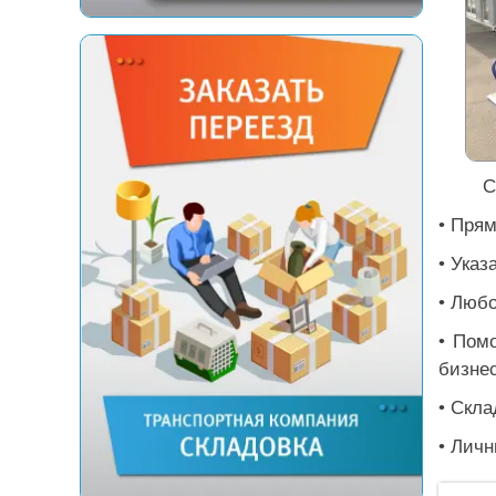
С
• Прям
• Указ
• Любо
• Пом
бизне
• Скла
• Личн