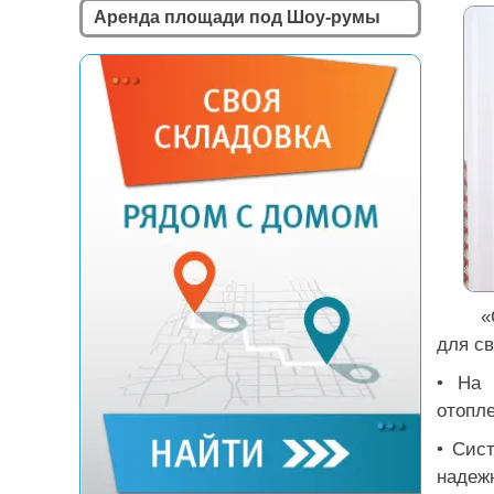
Аренда площади под Шоу-румы
«
для св
• На 
отопл
• Сис
надеж