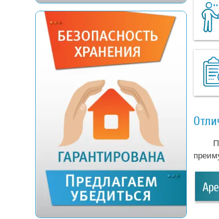
Отли
П
преим