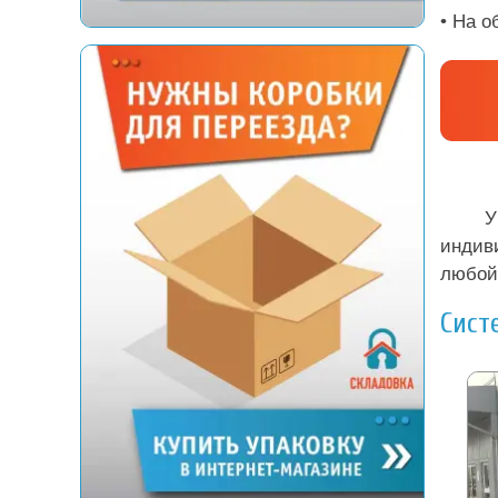
• На о
У
индив
любой 
Сист