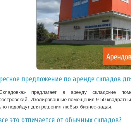
ресное предложение по аренде складов д
Складовка» предлагает в аренду складские по
оостровский. Изолированные помещения 9-50 квадратны
ьно подойдут для решения любых бизнес-задач.
все это отличается от обычных складов?