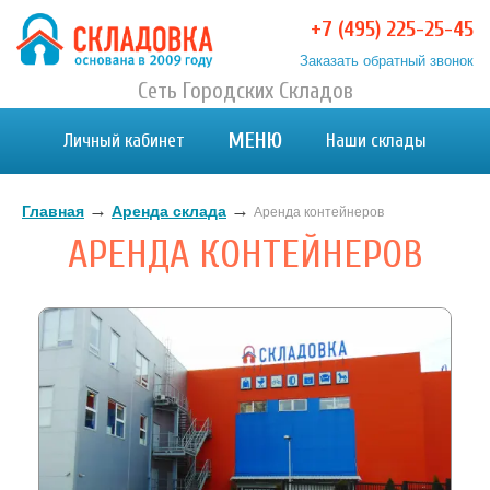
+7 (495) 225-25-45
Заказать обратный звонок
Хранение вещей в Москве и МО. Склад временного
Сеть Городских Складов
Хранение вещей в Москве и МО. Склад временного хранения. Складовка
хранения. Складовка
МЕНЮ
Личный кабинет
Наши склады
→
→
Главная
Аренда склада
Аренда контейнеров
АРЕНДА КОНТЕЙНЕРОВ