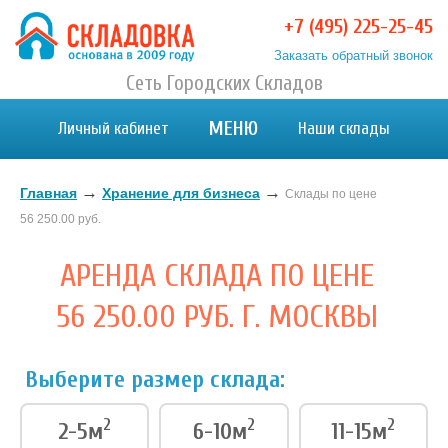
+7 (495) 225-25-45
Заказать обратный звонок
Хранение вещей в Москве и МО. Склад временного
Сеть Городских Складов
Хранение вещей в Москве и МО. Склад временного хранения. Складовка
хранения. Складовка
МЕНЮ
Личный кабинет
Наши склады
→
→
Главная
Хранение для бизнеса
Склады по цене
56 250.00 руб.
АРЕНДА СКЛАДА ПО ЦЕНЕ
56 250.00 РУБ. Г. МОСКВЫ
Выберите размер склада:
2
2
2
2-5м
6-10м
11-15м