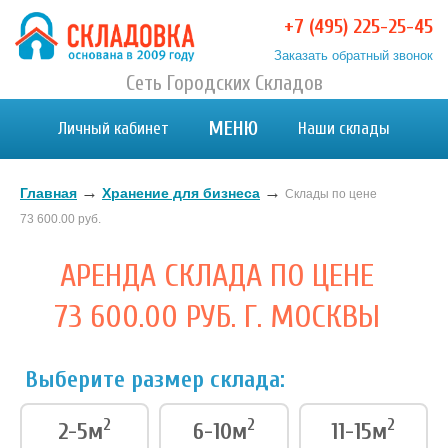
+7 (495) 225-25-45
Заказать обратный звонок
Хранение вещей в Москве и МО. Склад временного
Сеть Городских Складов
Хранение вещей в Москве и МО. Склад временного хранения. Складовка
хранения. Складовка
МЕНЮ
Личный кабинет
Наши склады
→
→
Главная
Хранение для бизнеса
Склады по цене
73 600.00 руб.
АРЕНДА СКЛАДА ПО ЦЕНЕ
73 600.00 РУБ. Г. МОСКВЫ
Выберите размер склада:
2
2
2
2-5м
6-10м
11-15м