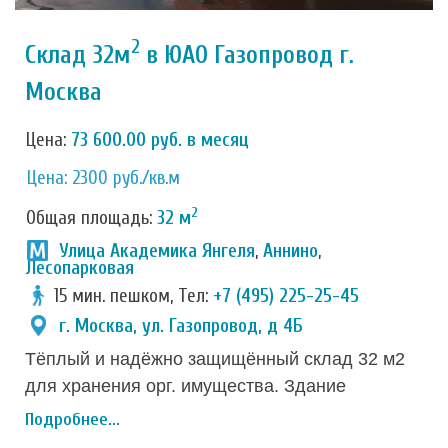
2
Склад 32м
в ЮАО Газопровод г.
Москва
Цена:
73 600.00 руб. в месяц
Цена: 2300 руб./кв.м
2
Общая площадь:
32 м
Улица Академика Янгеля
,
Аннино
,
Лесопарковая
15 мин. пешком, Тел:
+7 (495) 225-25-45
г. Москва, ул. Газопровод, д 4Б
Тёплый и надёжно защищённый склад 32 м2
для хранения орг. имущества. Здание
складского комплекса в собственности,
Подробнее...
построено специально для целей хранения,