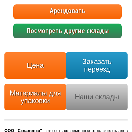
насчитывает 3 уровня защиты. Южный
Арендовать
административный округ Москвы, ул.
Газопровод, 4Б. Ближайшее метро Аннино
(Лесопрковая), рядом МКАД и Варшавское […]
Посмотреть другие склады
Заказать
Цена
переезд
Материалы для
Наши склады
упаковки
ООО
“Складовка”
- это сеть современных городских складов