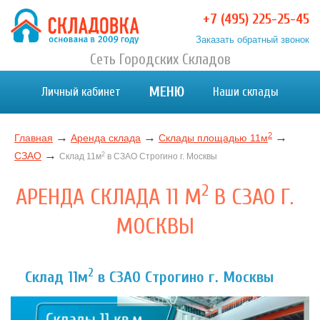
+7 (495) 225-25-45
Заказать обратный звонок
Хранение вещей в Москве и МО. Склад временного
Сеть Городских Складов
Хранение вещей в Москве и МО. Склад временного хранения. Складовка
хранения. Складовка
МЕНЮ
Личный кабинет
Наши склады
2
→
→
→
Главная
Аренда склада
Склады площадью 11м
→
СЗАО
2
Склад 11м
в СЗАО Строгино г. Москвы
2
АРЕНДА СКЛАДА 11 М
В СЗАО Г.
МОСКВЫ
2
Склад 11м
в СЗАО Строгино г. Москвы