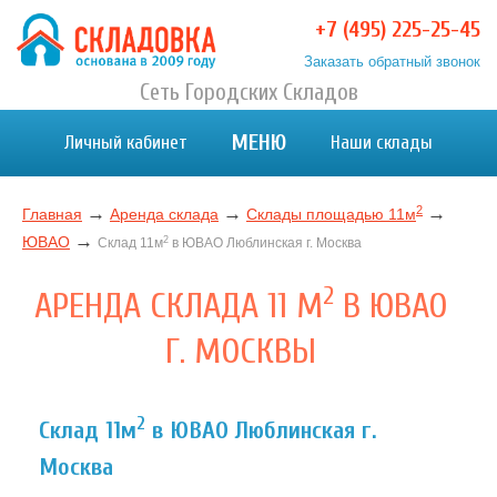
+7 (495) 225-25-45
Заказать обратный звонок
Хранение вещей в Москве и МО. Склад временного
Сеть Городских Складов
Хранение вещей в Москве и МО. Склад временного хранения. Складовка
хранения. Складовка
МЕНЮ
Личный кабинет
Наши склады
2
→
→
→
Главная
Аренда склада
Склады площадью 11м
→
ЮВАО
2
Склад 11м
в ЮВАО Люблинская г. Москва
2
АРЕНДА СКЛАДА 11 М
В ЮВАО
Г. МОСКВЫ
2
Склад 11м
в ЮВАО Люблинская г.
Москва