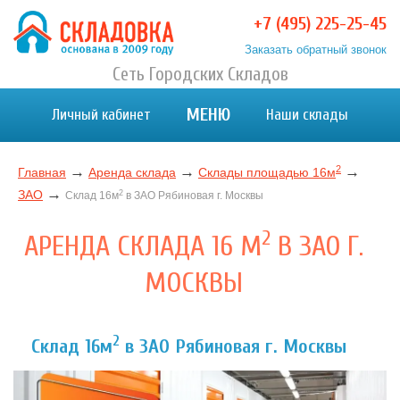
+7 (495) 225-25-45
Заказать обратный звонок
Хранение вещей в Москве и МО. Склад временного
Сеть Городских Складов
Хранение вещей в Москве и МО. Склад временного хранения. Складовка
хранения. Складовка
МЕНЮ
Личный кабинет
Наши склады
2
→
→
→
Главная
Аренда склада
Склады площадью 16м
→
ЗАО
2
Склад 16м
в ЗАО Рябиновая г. Москвы
2
АРЕНДА СКЛАДА 16 М
В ЗАО Г.
МОСКВЫ
2
Склад 16м
в ЗАО Рябиновая г. Москвы