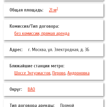
2
Общая площадь:
21 м
Комиссия/Тип договора:
без комиссии, прямая аренда
Адрес:
г. Москва, ул. Электродная, д. 3Б
Ближайшие станции метро:
Шоссе Энтузиастов
,
Перово
,
Андроновка
Округ:
ВАО
Тип договора аренды:
Прямой