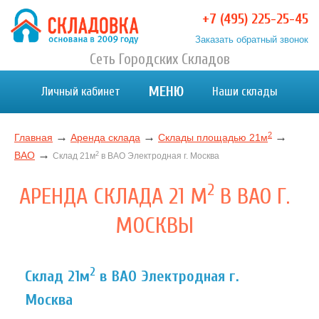
+7 (495) 225-25-45
Заказать обратный звонок
Хранение вещей в Москве и МО. Склад временного
Сеть Городских Складов
Хранение вещей в Москве и МО. Склад временного хранения. Складовка
хранения. Складовка
МЕНЮ
Личный кабинет
Наши склады
2
→
→
→
Главная
Аренда склада
Склады площадью 21м
→
ВАО
2
Склад 21м
в ВАО Электродная г. Москва
2
АРЕНДА СКЛАДА 21 М
В ВАО Г.
МОСКВЫ
2
Склад 21м
в ВАО Электродная г.
Москва