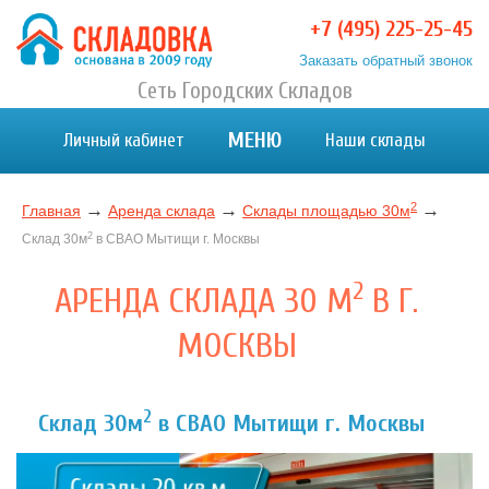
+7 (495) 225-25-45
Заказать обратный звонок
Хранение вещей в Москве и МО. Склад временного
Сеть Городских Складов
Хранение вещей в Москве и МО. Склад временного хранения. Складовка
хранения. Складовка
МЕНЮ
Личный кабинет
Наши склады
2
→
→
→
Главная
Аренда склада
Склады площадью 30м
2
Склад 30м
в СВАО Мытищи г. Москвы
2
АРЕНДА СКЛАДА 30 М
В Г.
МОСКВЫ
2
Склад 30м
в СВАО Мытищи г. Москвы