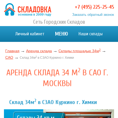
+7 (495) 225-25-45
Заказать обратный звонок
Хранение вещей в Москве и МО. Склад временного
Сеть Городских Складов
Хранение вещей в Москве и МО. Склад временного хранения. Складовка
хранения. Складовка
МЕНЮ
Личный кабинет
Наши склады
2
→
→
→
Главная
Аренда склада
Склады площадью 34м
→
САО
2
Склад 34м
в СЗАО Куркино г. Химки
2
АРЕНДА СКЛАДА 34 М
В САО Г.
МОСКВЫ
2
Склад 34м
в СЗАО Куркино г. Химки