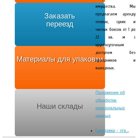
имущества. Мы
предлагаем аренду
Заказать
теплых, сухих и
переезд
чистых боксов от 1 до
22 кв. м с
круглосуточным
доступом без
Материалы для упаковки
праздников и
выходных.
Положение об
обработке
Наши склады
персональных
данных
Складовка – это…