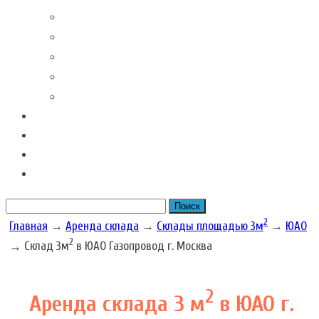
Контакты наших филиалов
Вакансии
Новости Складовка
Рекомендации клиентов
Часто задаваемые вопросы
Отзывы
Акции наших складов
Цена
Рассчитать размер бокса
2
Главная
→
Аренда склада
→
Склады площадью 3м
→
ЮАО
2
→
Склад 3м
в ЮАО Газопровод г. Москва
2
Аренда склада 3 м
в ЮАО г.