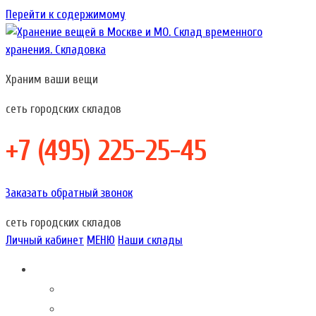
Перейти к содержимому
Храним ваши вещи
Хранение вещей в Москве и МО. Склад временного хранения.
Хранение вещей в Москве и МО. Склад временного
Складовка
хранения. Складовка
сеть городских складов
+7 (495) 225-25-45
Заказать обратный звонок
сеть городских складов
Личный кабинет
МЕНЮ
Наши склады
Складовка – это…
О компании
Акции наших складов