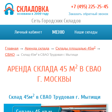
+7 (495) 225-25-45
Заказать обратный звонок
Хранение вещей в Москве и МО. Склад временного
Сеть Городских Складов
Хранение вещей в Москве и МО. Склад временного хранения. Складовка
хранения. Складовка
МЕНЮ
Личный кабинет
Наши склады
2
→
→
→
Главная
Аренда склада
Склады площадью 45м
→
СВАО
2
Склад 45м
в СВАО Трудовая г. Мытищи
2
АРЕНДА СКЛАДА 45 М
В СВАО
Г. МОСКВЫ
2
Склад 45м
в СВАО Трудовая г. Мытищи