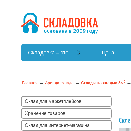
Хранение ве
Хранение вещей
Складовка – это…
Цена
2
→
→
Главная
Аренда склада
Склады площадью 8м
Склад для маркетплейсов
Хранение товаров
Скл
Склад для интернет-магазина