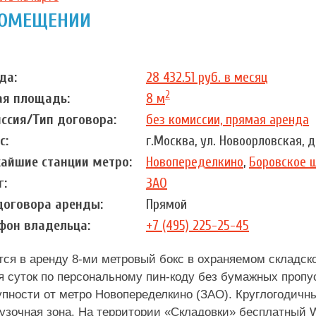
ПОМЕЩЕНИИ
да:
28 432.51 руб. в месяц
2
я площадь:
8 м
ссия/Тип договора:
без комиссии, прямая аренда
с:
г.Москва, ул. Новоорловская, д
айшие станции метро:
Новопеределкино
,
Боровское 
г:
ЗАО
договора аренды:
Прямой
фон владельца:
+7 (495) 225-25-45
тся в аренду 8-ми метровый бокс в охраняемом складск
я суток по персональному пин-коду без бумажных пропу
упности от метро Новопеределкино (ЗАО). Круглогодичны
рузочная зона. На территории «Складовки» бесплатный W