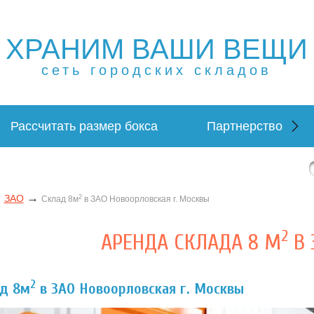
ХРАНИМ ВАШИ ВЕЩИ
щей в Москве и МО. Склад временного хранения. Складов
 в Москве и МО. Склад временного хранения. Складовка
сеть городских складов
Рассчитать размер бокса
Партнерство
→
→
ЗАО
2
Склад 8м
в ЗАО Новоорловская г. Москвы
2
АРЕНДА СКЛАДА 8 М
В 
2
ад 8м
в ЗАО Новоорловская г. Москвы