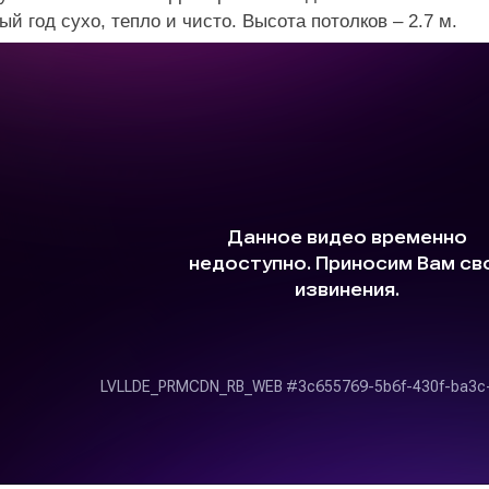
ый год сухо, тепло и чисто. Высота потолков – 2.7 м.