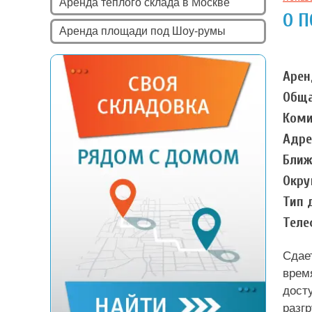
Аренда теплого склада в Москве
О 
Аренда площади под Шоу-румы
Арен
Обща
Коми
Адре
Ближ
Окру
Тип 
Теле
Сдае
врем
дост
разг