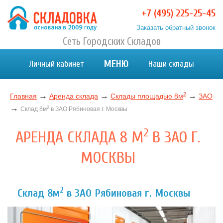
+7 (495) 225-25-45
Заказать обратный звонок
Хранение вещей в Москве и МО. Склад временного
Сеть Городских Складов
Хранение вещей в Москве и МО. Склад временного хранения. Складовка
хранения. Складовка
МЕНЮ
Личный кабинет
Наши склады
2
→
→
→
Главная
Аренда склада
Склады площадью 8м
ЗАО
→
2
Склад 8м
в ЗАО Рябиновая г. Москвы
2
АРЕНДА СКЛАДА 8 М
В ЗАО Г.
МОСКВЫ
2
Склад 8м
в ЗАО Рябиновая г. Москвы