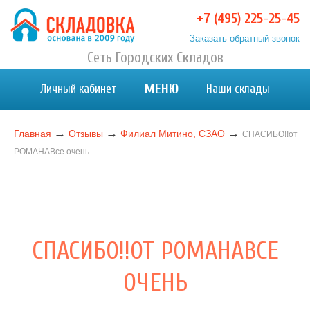
Перейти
+7 (495) 225-25-45
к
Заказать обратный звонок
содержимому
Хранение вещей в Москве и МО. Склад временного
Сеть Городских Складов
Хранение вещей в Москве и МО. Склад временного хранения. Складовка
хранения. Складовка
МЕНЮ
Личный кабинет
Наши склады
→
→
→
Главная
Отзывы
Филиал Митино, СЗАО
СПАСИБО!!от
РОМАНАВсе очень
СПАСИБО!!ОТ РОМАНАВСЕ
ОЧЕНЬ