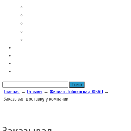
Контакты наших филиалов
Вакансии
Новости Складовка
Рекомендации клиентов
Часто задаваемые вопросы
Отзывы
Акции наших складов
Цена
Рассчитать размер бокса
Главная
→
Отзывы
→
Филиал Люблинская, ЮВАО
→
Заказывал доставку у компании,