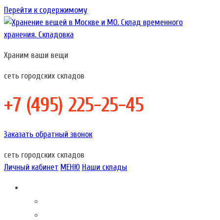
Перейти к содержимому
Храним ваши вещи
Хранение вещей в Москве и МО. Склад временного хранения.
Хранение вещей в Москве и МО. Склад временного
Складовка
хранения. Складовка
сеть городских складов
+7 (495) 225-25-45
Заказать обратный звонок
сеть городских складов
Личный кабинет
МЕНЮ
Наши склады
Складовка – это…
О компании
Акции наших складов