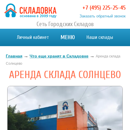
+7 (495) 225-25-45
Заказать обратный звонок
Хранение вещей в Москве и МО. Склад временного
Сеть Городских Складов
Хранение вещей в Москве и МО. Склад временного хранения. Складовка
хранения. Складовка
МЕНЮ
Личный кабинет
Наши склады
→
→
Главная
Что еще хранят в Складовке
Аренда склада
Солнцево
АРЕНДА СКЛАДА СОЛНЦЕВО