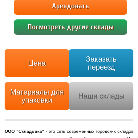
24 часа в сутки, в любой день недели без
Арендовать
бумажных пропусков. Каждому клиенту
выдается персональный ПИН-код. Внутри […]
Посмотреть другие склады
Заказать
Цена
переезд
Материалы для
Наши склады
упаковки
ООО
“Складовка”
- это сеть современных городских складов