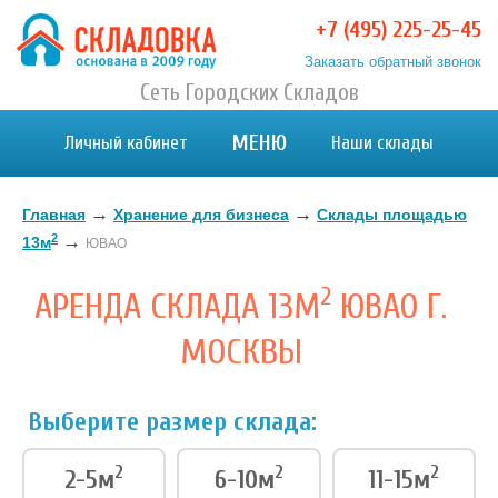
+7 (495) 225-25-45
Заказать обратный звонок
Хранение вещей в Москве и МО. Склад временного
Сеть Городских Складов
Хранение вещей в Москве и МО. Склад временного хранения. Складовка
хранения. Складовка
МЕНЮ
Личный кабинет
Наши склады
→
→
Главная
Хранение для бизнеса
Склады площадью
2
→
13м
ЮВАО
2
АРЕНДА СКЛАДА 13М
ЮВАО Г.
МОСКВЫ
Выберите размер склада:
2
2
2
2-5м
6-10м
11-15м