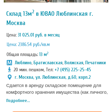
2
Склад 13м
в ЮВАО Люблинская г.
Москва
Цена:
31 025.01 руб. в месяц
Цена: 2386.54 руб./кв.м
2
Общая площадь:
13 м
Люблино
,
Братиславская
,
Волжская
,
Печатники
20 мин. пешком, Тел:
+7 (495) 225-25-45
г. Москва, ул. Люблинская, д.60, корп.2
Сдается в аренду складское помещение для
комфортного хранения имущества (как личного,
так и корпоративного) с соблюдением всех
Подробнее...
норм безопасности в Печатниках. Вход открыт