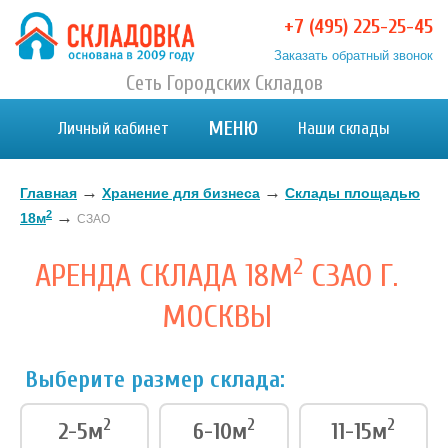
+7 (495) 225-25-45
Заказать обратный звонок
Хранение вещей в Москве и МО. Склад временного
Сеть Городских Складов
Хранение вещей в Москве и МО. Склад временного хранения. Складовка
хранения. Складовка
МЕНЮ
Личный кабинет
Наши склады
→
→
Главная
Хранение для бизнеса
Склады площадью
2
→
18м
СЗАО
2
АРЕНДА СКЛАДА 18М
СЗАО Г.
МОСКВЫ
Выберите размер склада:
2
2
2
2-5м
6-10м
11-15м