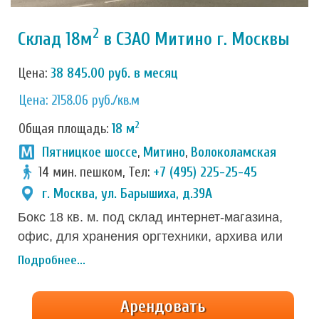
2
Склад 18м
в СЗАО Митино г. Москвы
Цена:
38 845.00 руб. в месяц
Цена: 2158.06 руб./кв.м
2
Общая площадь:
18 м
Пятницкое шоссе
,
Митино
,
Волоколамская
14 мин. пешком, Тел:
+7 (495) 225-25-45
г. Москва, ул. Барышиха, д.39А
Бокс 18 кв. м. под склад интернет-магазина,
офис, для хранения оргтехники, архива или
личных вещей при переезде. Отличное
Подробнее...
расположение на ул. Барышиха в Митино с
удобным выездом на Пятницкое шоссе. Бокс
Арендовать
находится в современном складском комплексе