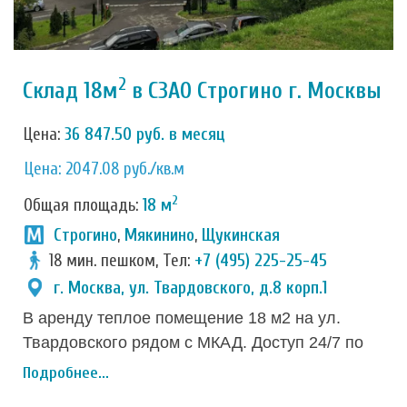
2
Склад 18м
в СЗАО Строгино г. Москвы
Цена:
36 847.50 руб. в месяц
Цена: 2047.08 руб./кв.м
2
Общая площадь:
18 м
Строгино
,
Мякинино
,
Щукинская
18 мин. пешком, Тел:
+7 (495) 225-25-45
г. Москва, ул. Твардовского, д.8 корп.1
В аренду теплое помещение 18 м2 на ул.
Твардовского рядом с МКАД. Доступ 24/7 по
пин-коду без бумажных пропусков, отдельная
Подробнее...
зона погрузки-выгрузки, круглосуточная охрана,