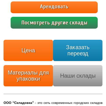
парковка. В боксе всегда сухо и тепло,
Арендовать
современный ремонт, проведено
электричество, бесплатный Wi-Fi. Отличный
вариант для […]
Посмотреть другие склады
Заказать
Цена
переезд
Материалы для
Наши склады
упаковки
ООО
“Складовка”
- это сеть современных городских складов