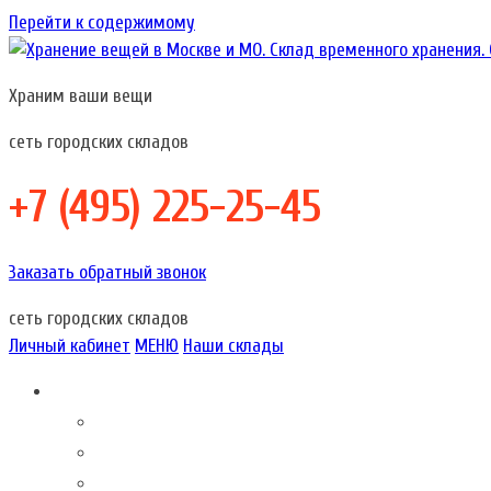
Перейти к содержимому
Храним ваши вещи
Хранение вещей в Москве и МО. Склад временного хранения. Складов
Хранение вещей в Москве и МО. Склад временного хр
сеть городских складов
+7 (495) 225-25-45
Заказать обратный звонок
сеть городских складов
Личный кабинет
МЕНЮ
Наши склады
Складовка – это…
О компании
Акции наших складов
Склады в Москве