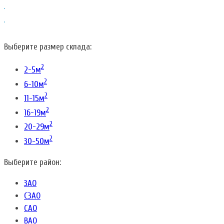
Выберите размер склада:
2
2-5м
2
6-10м
2
11-15м
2
16-19м
2
20-29м
2
30-50м
Выберите район:
ЗАО
СЗАО
САО
ВАО