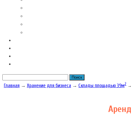
Контакты наших филиалов
Вакансии
Новости Складовка
Рекомендации клиентов
Часто задаваемые вопросы
Отзывы
Акции наших складов
Цена
Рассчитать размер бокса
2
Главная
→
Хранение для бизнеса
→
Склады площадью 39м
Аренд