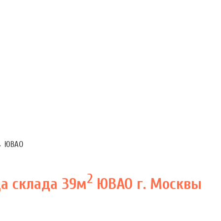
→
ЮВАО
2
а склада 39м
ЮВАО г. Москвы