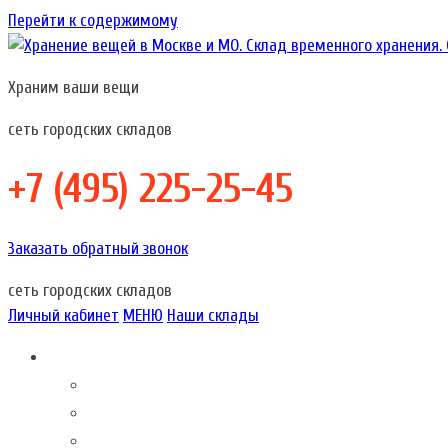
Перейти к содержимому
Храним ваши вещи
Хранение вещей в Москве и МО. Склад временного хранения. Складов
Хранение вещей в Москве и МО. Склад временного хр
сеть городских складов
+7 (495) 225-25-45
Заказать обратный звонок
сеть городских складов
Личный кабинет
МЕНЮ
Наши склады
Складовка – это…
О компании
Акции наших складов
Склады в Москве