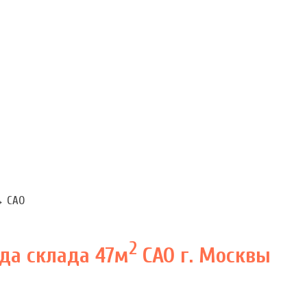
→
САО
2
да склада 47м
САО г. Москвы