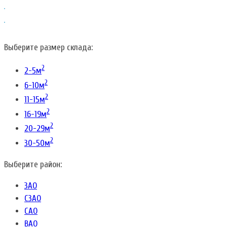
Выберите размер склада:
2
2-5м
2
6-10м
2
11-15м
2
16-19м
2
20-29м
2
30-50м
Выберите район:
ЗАО
СЗАО
САО
ВАО