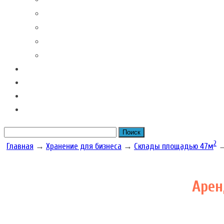
Контакты наших филиалов
Вакансии
Новости Складовка
Рекомендации клиентов
Часто задаваемые вопросы
Отзывы
Акции наших складов
Цена
Рассчитать размер бокса
2
Главная
→
Хранение для бизнеса
→
Склады площадью 47м
Арен