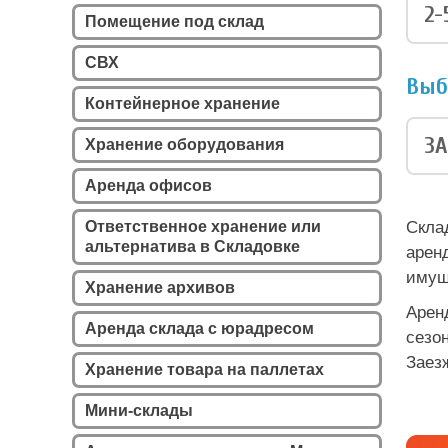
2-
Помещение под склад
СВХ
Выб
Контейнерное хранение
ЗА
Хранение оборудования
Аренда офисов
Ответственное хранение или
Скла
альтернатива в Складовке
арен
имущ
Хранение архивов
Арен
Аренда склада с юрадресом
сезо
Заез
Хранение товара на паллетах
Мини-склады