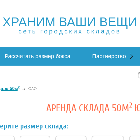
ХРАНИМ ВАШИ ВЕЩИ
ещей в Москве и МО. Склад временного хранения. Склад
 в Москве и МО. Склад временного хранения. Складовка
сеть городских складов
Рассчитать размер бокса
Партнерство
2
→
дью 50м
ЮАО
2
АРЕНДА СКЛАДА 50М
Ю
ерите размер склада: