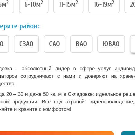
2
2
2
2
5м
6-10м
11-15м
16-19м
2
ерите район:
О
СЗАО
САО
ВАО
ЮВАО
довка – абсолютный лидер в сфере услуг индивид
даторов сотрудничают с нами и доверяют на хранен
ество.
да 20 – 30 и даже 50 кв. м в Складовке: идеальное реш
нной продукции. Всё под охраной: видеонаблюдение,
жайте и храните с комфортом!