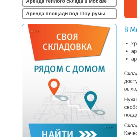
Аренда теплого склада в Москве
Аренда площади под Шоу-румы
В М
хр
ар
ар
Скла
дост
выхо
Нужн
своб
подд
Скла
Каче