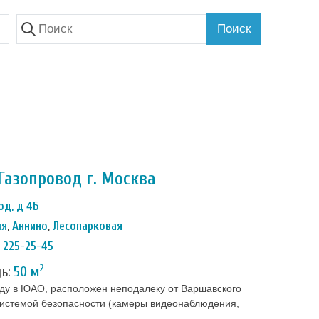
Поиск
Газопровод г. Москва
од, д 4Б
ля
,
Аннино
,
Лесопарковая
) 225-25-45
2
дь:
50 м
нду в ЮАО, расположен неподалеку от Варшавского
истемой безопасности (камеры видеонаблюдения,
ожарное оборудование), системами отопления,