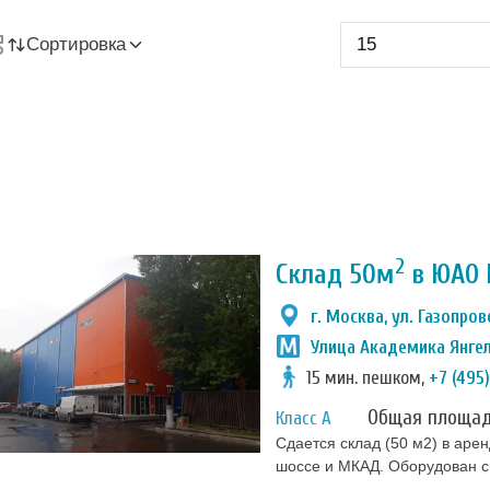
Сортировка
2
Склад 50м
в ЮАО 
г. Москва, ул. Газопров
Улица Академика Янге
15 мин. пешком,
+7 (495
Общая площа
Класс А
Сдается склад (50 м2) в аре
шоссе и МКАД. Оборудован с
датчики движения, противоп