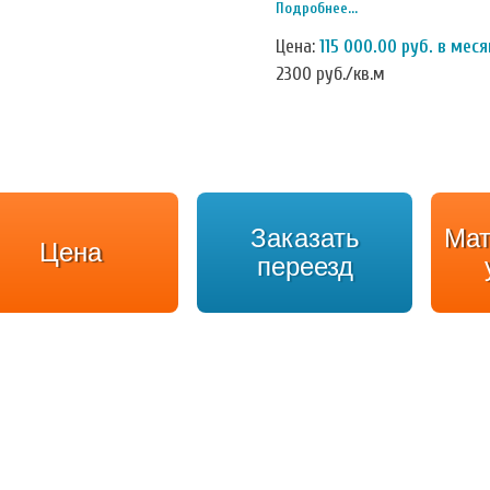
Подробнее...
кондиционирования и вентиля
складское оборудования в бе
Цена:
115 000.00 руб. в меся
2300 руб./кв.м
Заказать
Мат
Цена
переезд