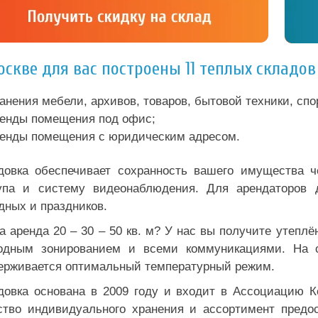
оскве для вас построены 11 теплых складо
анения мебели, архивов, товаров, бытовой техники, сп
енды помещения под офис;
енды помещения с юридическим адресом.
довка обеспечивает сохранность вашего имущества ч
упа и систему видеонаблюдения. Для арендаторов д
дных и праздников.
а аренда 20 – 30 – 50 кв. м? У нас вы получите утепл
одным зонированием и всеми коммуникациями. На ск
ерживается оптимальный температурный режим.
довка основана в 2009 году и входит в Ассоциацию 
ство индивидуального хранения и ассортимент предо