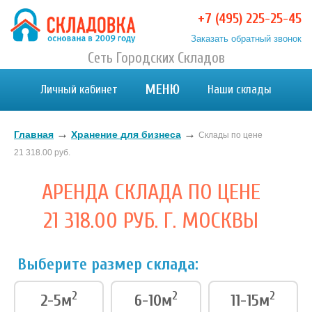
+7 (495) 225-25-45
Заказать обратный звонок
Хранение вещей в Москве и МО. Склад временного
Сеть Городских Складов
Хранение вещей в Москве и МО. Склад временного хранения. Складовка
хранения. Складовка
МЕНЮ
Личный кабинет
Наши склады
→
→
Главная
Хранение для бизнеса
Склады по цене
21 318.00 руб.
АРЕНДА СКЛАДА ПО ЦЕНЕ
21 318.00 РУБ. Г. МОСКВЫ
Выберите размер склада:
2
2
2
2-5м
6-10м
11-15м