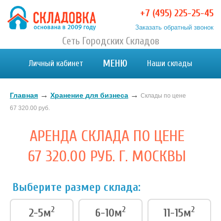
+7 (495) 225-25-45
Заказать обратный звонок
Хранение вещей в Москве и МО. Склад временного
Сеть Городских Складов
Хранение вещей в Москве и МО. Склад временного хранения. Складовка
хранения. Складовка
МЕНЮ
Личный кабинет
Наши склады
→
→
Главная
Хранение для бизнеса
Склады по цене
67 320.00 руб.
АРЕНДА СКЛАДА ПО ЦЕНЕ
67 320.00 РУБ. Г. МОСКВЫ
Выберите размер склада:
2
2
2
2-5м
6-10м
11-15м