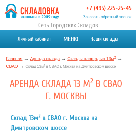
+7 (495) 225-25-45
Заказать обратный звонок
Хранение вещей в Москве и МО. Склад временного
Сеть Городских Складов
Хранение вещей в Москве и МО. Склад временного хранения. Складовка
хранения. Складовка
МЕНЮ
Личный кабинет
Наши склады
2
→
→
→
Главная
Аренда склада
Склады площадью 13м
→
СВАО
2
Склад 13м
в СВАО г. Москва на Дмитровском шоссе
2
АРЕНДА СКЛАДА 13 М
В СВАО
Г. МОСКВЫ
2
Склад 13м
в СВАО г. Москва на
Дмитровском шоссе