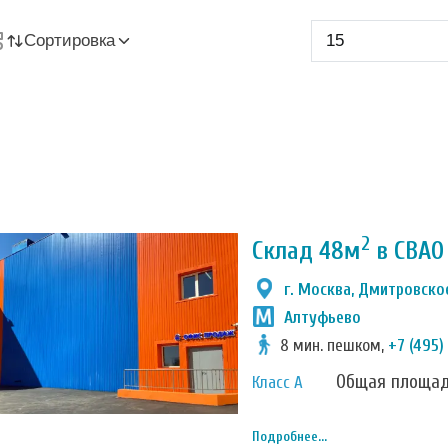
Сортировка
2
Склад 48м
в СВАО
г. Москва, Дмитровское
Алтуфьево
8 мин. пешком,
+7 (495)
Общая площа
Класс А
Подробнее...