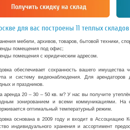
оскве для вас построены 11 теплых складо
анения мебели, архивов, товаров, бытовой техники, сп
енды помещения под офис;
енды помещения с юридическим адресом.
довка обеспечивает сохранность вашего имущества ч
упа и систему видеонаблюдения. Для арендаторов д
дных и праздников.
а аренда 20 – 30 – 50 кв. м? У нас вы получите утепл
одным зонированием и всеми коммуникациями. На ск
ерживается оптимальный температурный режим.
довка основана в 2009 году и входит в Ассоциацию 
ство индивидуального хранения и ассортимент предо