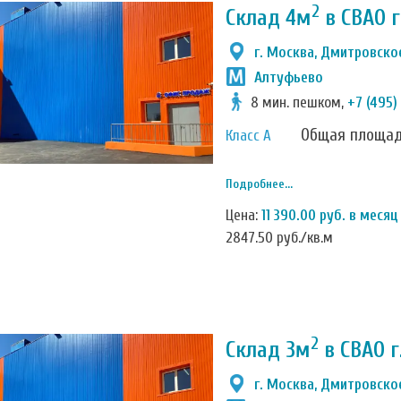
2
Склад 4м
в СВАО 
г. Москва, Дмитровское
Алтуфьево
8 мин. пешком,
+7 (495)
Общая площа
Класс А
Подробнее...
Цена:
11 390.00 руб. в месяц
2847.50 руб./кв.м
2
Склад 3м
в СВАО г
г. Москва, Дмитровское