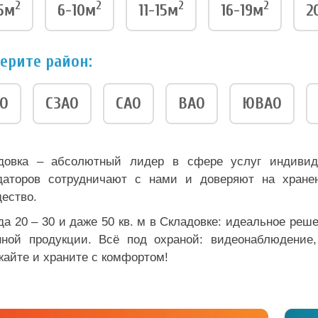
2
2
2
2
5м
6-10м
11-15м
16-19м
2
ерите район:
О
СЗАО
САО
ВАО
ЮВАО
довка – абсолютный лидер в сфере услуг индивид
даторов сотрудничают с нами и доверяют на хранен
ество.
да 20 – 30 и даже 50 кв. м в Складовке: идеальное реш
нной продукции. Всё под охраной: видеонаблюдение,
жайте и храните с комфортом!