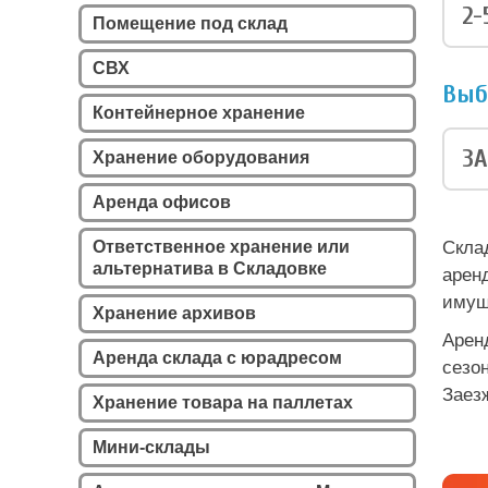
2-
Помещение под склад
СВХ
Выб
Контейнерное хранение
ЗА
Хранение оборудования
Аренда офисов
Ответственное хранение или
Скла
альтернатива в Складовке
арен
имущ
Хранение архивов
Арен
Аренда склада с юрадресом
сезо
Заез
Хранение товара на паллетах
Мини-склады