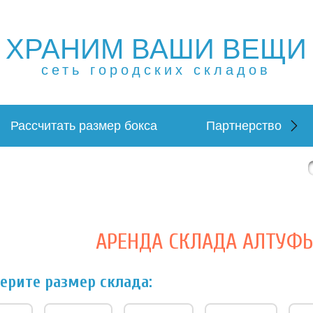
ХРАНИМ ВАШИ ВЕЩИ
ещей в Москве и МО. Склад временного хранения. Склад
 в Москве и МО. Склад временного хранения. Складовка
сеть городских складов
Рассчитать размер бокса
Партнерство
АРЕНДА СКЛАДА АЛТУФЬ
ерите размер склада: