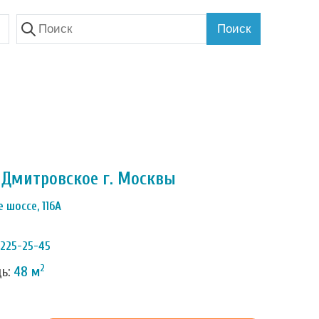
Поиск
 Дмитровское г. Москвы
 шоссе, 116А
 225-25-45
2
дь:
48 м