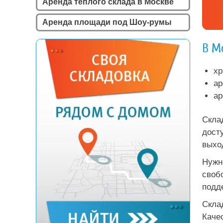
Аренда теплого склада в Москве
Аренда площади под Шоу-румы
В М
хр
ар
ар
Скла
дост
выхо
Нужн
своб
подд
Скла
Каче