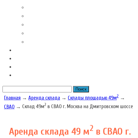
Контакты наших филиалов
Вакансии
Новости Складовка
Рекомендации клиентов
Часто задаваемые вопросы
Отзывы
Акции наших складов
Цена
Рассчитать размер бокса
2
Главная
→
Аренда склада
→
Склады площадью 49м
→
2
СВАО
→
Склад 49м
в СВАО г. Москва на Дмитровском шоссе
2
Аренда склада 49 м
в СВАО г.