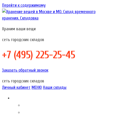
Перейти к содержимому
Храним ваши вещи
Хранение вещей в Москве и МО. Склад временного хранения.
Хранение вещей в Москве и МО. Склад временного
Складовка
хранения. Складовка
сеть городских складов
+7 (495) 225-25-45
Заказать обратный звонок
сеть городских складов
Личный кабинет
МЕНЮ
Наши склады
Складовка – это…
О компании
Акции наших складов