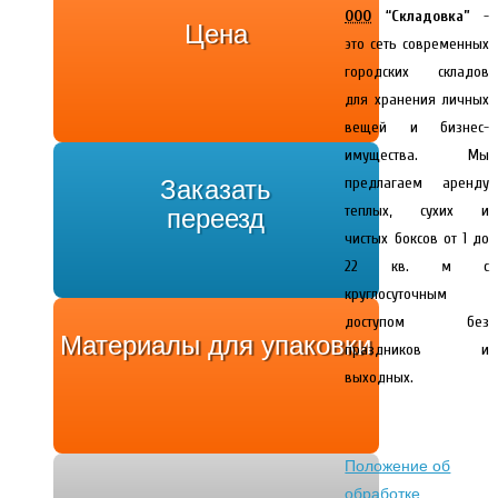
ООО
“Складовка”
-
Цена
это сеть современных
городских складов
для хранения личных
вещей и бизнес-
имущества. Мы
предлагаем аренду
Заказать
теплых, сухих и
переезд
чистых боксов от 1 до
22 кв. м с
круглосуточным
доступом без
Материалы для упаковки
праздников и
выходных.
Положение об
обработке