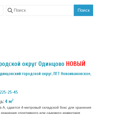
Поиск
ородской округ Одинцово
НОВЫЙ
динцовский городской округ, ПГТ Новоивановское,
 225-25-45
2
дь:
4 м
а А, сдается 4-метровый складской бокс для хранения
 хранения спортивного или садового инвентаря