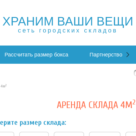
ХРАНИМ ВАШИ ВЕЩИ
ещей в Москве и МО. Склад временного хранения. Склад
 в Москве и МО. Склад временного хранения. Складовка
сеть городских складов
Рассчитать размер бокса
Партнерство
2
 4м
2
АРЕНДА СКЛАДА 4М
ерите размер склада: