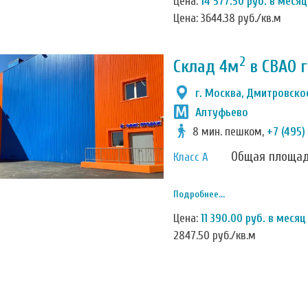
Цена:
14 577.50 руб. в месяц
Цена: 3644.38 руб./кв.м
2
Склад 4м
в СВАО 
г. Москва, Дмитровское
Алтуфьево
8 мин. пешком,
+7 (495)
Общая площа
Класс А
Подробнее...
Цена:
11 390.00 руб. в месяц
2847.50 руб./кв.м