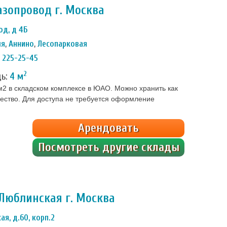
азопровод г. Москва
од, д 4Б
ля
,
Аннино
,
Лесопарковая
) 225-25-45
2
дь:
4 м
м2 в складском комплексе в ЮАО. Можно хранить как
щество. Для доступа не требуется оформление
ет система персональных кодов. Внутри чисто,
температура, установлена новейшая система охраны.
Арендовать
Посмотреть другие склады
Люблинская г. Москва
ая, д.60, корп.2