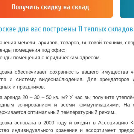
оскве для вас построены 11 теплых складо
анения мебели, архивов, товаров, бытовой техники, сп
енды помещения под офис;
енды помещения с юридическим адресом.
довка обеспечивает сохранность вашего имущества ч
упа и систему видеонаблюдения. Для арендаторов д
дных и праздников.
а аренда 20 – 30 – 50 кв. м? У нас вы получите утепл
одным зонированием и всеми коммуникациями. На ск
ерживается оптимальный температурный режим.
довка основана в 2009 году и входит в Ассоциацию 
ство индивидуального хранения и ассортимент предо