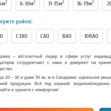
2
2
2
2
5м
6-10м
11-15м
16-19м
2
ерите район:
О
СЗАО
САО
ВАО
ЮВАО
довка – абсолютный лидер в сфере услуг индивид
даторов сотрудничают с нами и доверяют на хранен
ество.
да 20 – 30 и даже 50 кв. м в Складовке: идеальное реш
нной продукции. Всё под охраной: видеонаблюдение,
жайте и храните с комфортом!