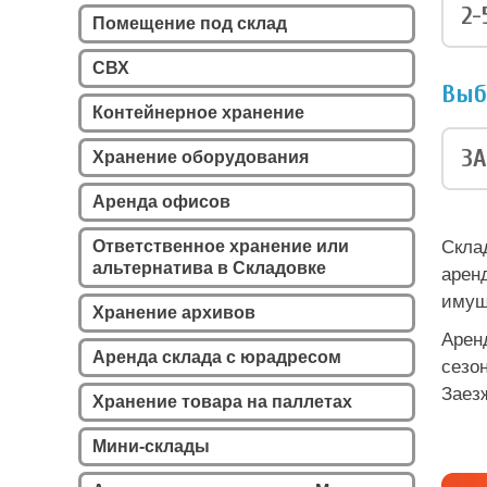
2-
Помещение под склад
СВХ
Выб
Контейнерное хранение
ЗА
Хранение оборудования
Аренда офисов
Ответственное хранение или
Скла
альтернатива в Складовке
арен
имущ
Хранение архивов
Арен
Аренда склада с юрадресом
сезо
Заез
Хранение товара на паллетах
Мини-склады