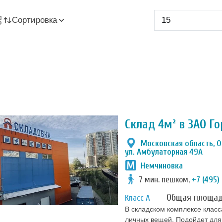
Сортировка
Склад 4м² в ЗАО Г
Московская область, О
ул. Амбулаторная 49А
Немчиновка
7 мин. пешком,
+7 (495)
Общая площа
Класс А
В складском комплексе класс
личных вещей. Подойдет для