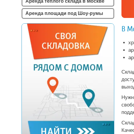
Аренда теплого склада в Москве
Аренда площади под Шоу-румы
В М
хр
ар
ар
Скла
дост
выхо
Нужн
своб
подд
Скла
Каче