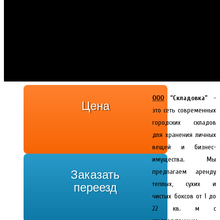
ООО
“Складовка”
-
Цена
это сеть современных
городских складов
для хранения личных
вещей и бизнес-
имущества. Мы
предлагаем аренду
Заказать
теплых, сухих и
переезд
чистых боксов от 1 до
22 кв. м с