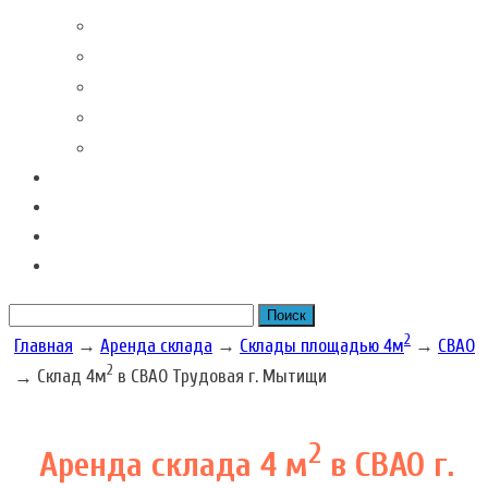
Контакты наших филиалов
Вакансии
Новости Складовка
Рекомендации клиентов
Часто задаваемые вопросы
Отзывы
Акции наших складов
Цена
Рассчитать размер бокса
2
Главная
→
Аренда склада
→
Склады площадью 4м
→
СВАО
2
→
Склад 4м
в СВАО Трудовая г. Мытищи
2
Аренда склада 4 м
в СВАО г.