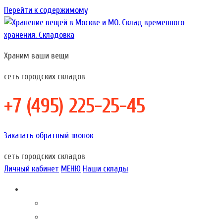
Перейти к содержимому
Храним ваши вещи
Хранение вещей в Москве и МО. Склад временного хранения.
Хранение вещей в Москве и МО. Склад временного
Складовка
хранения. Складовка
сеть городских складов
+7 (495) 225-25-45
Заказать обратный звонок
сеть городских складов
Личный кабинет
МЕНЮ
Наши склады
Складовка – это…
О компании
Акции наших складов