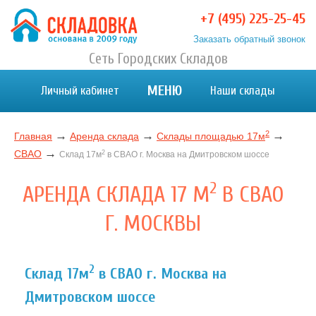
+7 (495) 225-25-45
Заказать обратный звонок
Хранение вещей в Москве и МО. Склад временного
Сеть Городских Складов
Хранение вещей в Москве и МО. Склад временного хранения. Складовка
хранения. Складовка
МЕНЮ
Личный кабинет
Наши склады
2
→
→
→
Главная
Аренда склада
Склады площадью 17м
→
СВАО
2
Склад 17м
в СВАО г. Москва на Дмитровском шоссе
2
АРЕНДА СКЛАДА 17 М
В СВАО
Г. МОСКВЫ
2
Склад 17м
в СВАО г. Москва на
Дмитровском шоссе