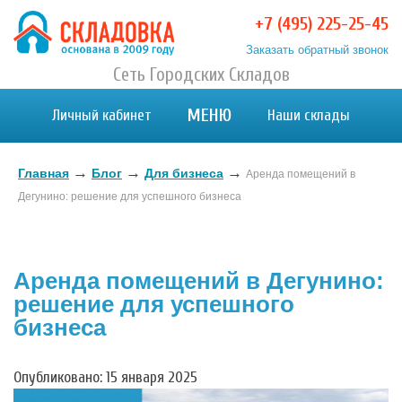
+7 (495) 225-25-45
Заказать обратный звонок
Хранение вещей в Москве и МО. Склад временного
Сеть Городских Складов
Хранение вещей в Москве и МО. Склад временного хранения. Складовка
хранения. Складовка
МЕНЮ
Личный кабинет
Наши склады
→
→
→
Главная
Блог
Для бизнеса
Аренда помещений в
Дегунино: решение для успешного бизнеса
Аренда помещений в Дегунино:
решение для успешного
бизнеса
Опубликовано: 15 января 2025