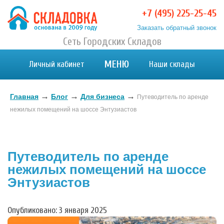
+7 (495) 225-25-45
Заказать обратный звонок
Хранение вещей в Москве и МО. Склад временного
Сеть Городских Складов
Хранение вещей в Москве и МО. Склад временного хранения. Складовка
хранения. Складовка
МЕНЮ
Личный кабинет
Наши склады
→
→
→
Главная
Блог
Для бизнеса
Путеводитель по аренде
нежилых помещений на шоссе Энтузиастов
Путеводитель по аренде
нежилых помещений на шоссе
Энтузиастов
Опубликовано: 3 января 2025