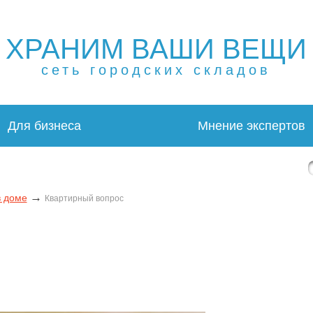
ХРАНИМ ВАШИ ВЕЩИ
щей в Москве и МО. Склад временного хранения. Складов
 в Москве и МО. Склад временного хранения. Складовка
сеть городских складов
Для бизнеса
Мнение экспертов
→
 доме
Квартирный вопрос