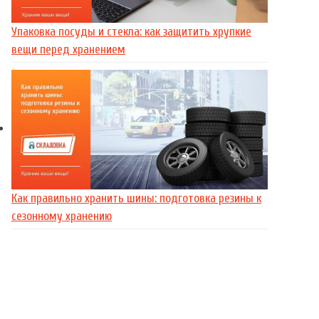
Упаковка посуды и стекла: как защитить хрупкие
вещи перед хранением
Как правильно хранить шины: подготовка резины к
сезонному хранению