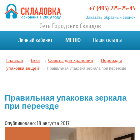
Перейти
+7 (495) 225-25-45
к
Заказать обратный звонок
содержимому
Хранение вещей в Москве и МО. Склад временного
Сеть Городских Складов
Хранение вещей в Москве и МО. Склад временного хранения. Складовка
хранения. Складовка
МЕНЮ
Личный кабинет
Наши склады
→
→
→
Главная
Блог
Советы для хранения
Переезд и
→
упаковка вещей
Правильная упаковка зеркала при переезде
Правильная упаковка зеркала
при переезде
Опубликовано: 18 августа 2017