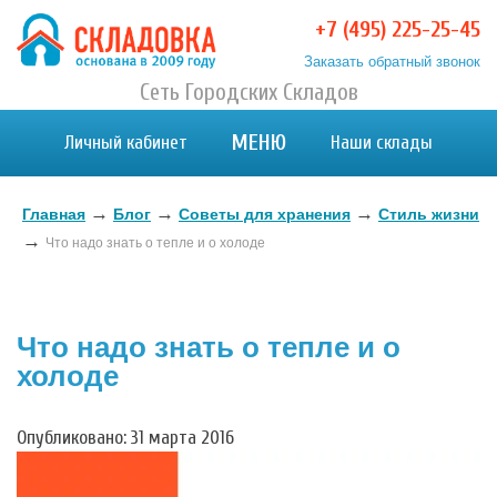
+7 (495) 225-25-45
Заказать обратный звонок
Хранение вещей в Москве и МО. Склад временного
Сеть Городских Складов
Хранение вещей в Москве и МО. Склад временного хранения. Складовка
хранения. Складовка
МЕНЮ
Личный кабинет
Наши склады
→
→
→
Главная
Блог
Советы для хранения
Стиль жизни
→
Что надо знать о тепле и о холоде
Что надо знать о тепле и о
холоде
Опубликовано: 31 марта 2016