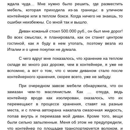
ждала чуда… Мне нужно было решить, где разместить
мебель, которая приходила из-за границы: в уличном
контейнере или в теплом боксе. Когда ничего не знаешь, то
ошибки неизбежны. Со мной так и вышло.
Диван кожаный стоил 500.000 руб., он был мне дорог!
Во всех смыслах, я планировала, как он станет центром
гостиной, как я буду в нем утопать, поэтому везла из
Италии и о цене покупки не думала.
С чего вдруг мне показалось, что хранение на теплом
складе во много раз дороже, чем в контейнере, я уже не
вспомню, а вот о том, что с моим диваном стало после
контейнерного хранения, скорее всего, уже не забуду.
При очередном завозе мебели обнаружила, что он
замазан чем-то маслянистым. Как … откуда, ведь
контейнер вроде как изолирован, оказалось, что их
перемещают в процессе хранения, ставят на разные
места, и с плеча автокрана накапала смазочная жидкость,
попав внутрь и перемазав мой диван. Кроме того, вещи
были сильно запыленные. Меня об этом не предупредили,
что контейнер по площадке транспортируется волоком, и