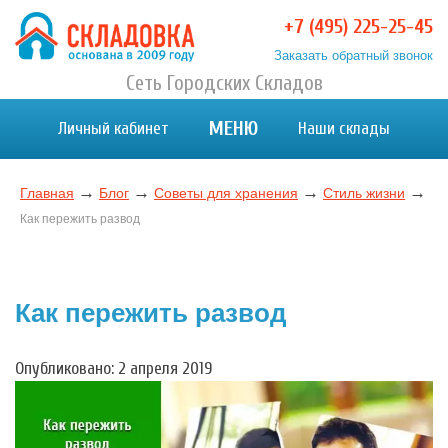
Перейти
+7 (495) 225-25-45
к
Заказать обратный звонок
содержимому
Хранение вещей в Москве и МО. Склад временного
Сеть Городских Складов
Хранение вещей в Москве и МО. Склад временного хранения. Складовка
хранения. Складовка
МЕНЮ
Личный кабинет
Наши склады
→
→
→
→
Главная
Блог
Советы для хранения
Стиль жизни
Как пережить развод
Как пережить развод
Опубликовано: 2 апреля 2019