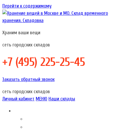
Перейти к содержимому
Храним ваши вещи
Хранение вещей в Москве и МО. Склад временного хранения.
Хранение вещей в Москве и МО. Склад временного
Складовка
хранения. Складовка
сеть городских складов
+7 (495) 225-25-45
Заказать обратный звонок
сеть городских складов
Личный кабинет
МЕНЮ
Наши склады
Складовка – это…
О компании
Акции наших складов