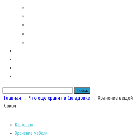
Контакты наших филиалов
Вакансии
Новости Складовка
Рекомендации клиентов
Часто задаваемые вопросы
Отзывы
Акции наших складов
Цена
Рассчитать размер бокса
Главная
→
Что еще хранят в Складовке
→
Хранение вещей
Сокол
Кладовая
Хранение мебели