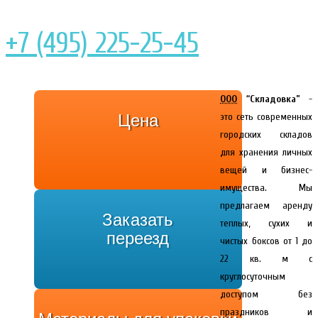
+7 (495) 225-25-45
ООО
“Складовка”
-
Цена
это сеть современных
городских складов
для хранения личных
вещей и бизнес-
имущества. Мы
предлагаем аренду
Заказать
теплых, сухих и
переезд
чистых боксов от 1 до
22 кв. м с
круглосуточным
доступом без
праздников и