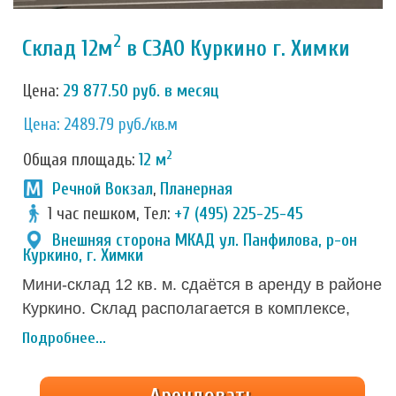
2
Склад 12м
в СЗАО Куркино г. Химки
Цена:
29 877.50 руб. в месяц
Цена: 2489.79 руб./кв.м
2
Общая площадь:
12 м
Речной Вокзал
,
Планерная
1 час пешком, Тел:
+7 (495) 225-25-45
Внешняя сторона МКАД ул. Панфилова, р-он
Куркино, г. Химки
Мини-склад 12 кв. м. сдаётся в аренду в районе
Куркино. Склад располагается в комплексе,
построенном специально для предоставления
Подробнее...
услуг хранения. Инфраструктура полностью
соответствует требованиям для комфортной
Арендовать