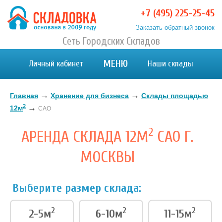
+7 (495) 225-25-45
Заказать обратный звонок
Хранение вещей в Москве и МО. Склад временного
Сеть Городских Складов
Хранение вещей в Москве и МО. Склад временного хранения. Складовка
хранения. Складовка
МЕНЮ
Личный кабинет
Наши склады
→
→
Главная
Хранение для бизнеса
Склады площадью
2
→
12м
САО
2
АРЕНДА СКЛАДА 12М
САО Г.
МОСКВЫ
Выберите размер склада:
2
2
2
2-5м
6-10м
11-15м