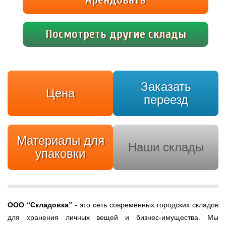
сохранности вещей: 3-х уровневая система
безопасности, парковка, погрузочно-
разгрузочная зона с бесплатным
Посмотреть другие склады
оборудованием. Внутри склада […]
Заказать
Цена
переезд
Материалы для
Наши склады
упаковки
ООО
“Складовка”
- это сеть современных городских складов
для хранения личных вещей и бизнес-имущества. Мы