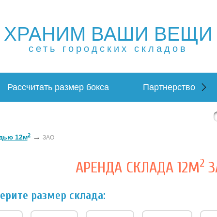
ХРАНИМ ВАШИ ВЕЩИ
ещей в Москве и МО. Склад временного хранения. Склад
 в Москве и МО. Склад временного хранения. Складовка
сеть городских складов
Рассчитать размер бокса
Партнерство
2
→
дью 12м
ЗАО
2
АРЕНДА СКЛАДА 12М
З
ерите размер склада: