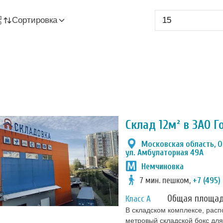
Сортировка
Склад 12м² в ЗАО 
Московская область, О
ул. Амбулаторная 49А
Немчиновка
7 мин. пешком,
+7 (495)
Общая площа
Класс А
В складском комплексе, расп
метровый складской бокс для