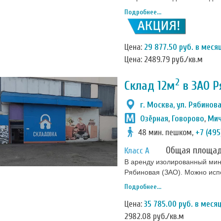
оборудования. Чисто и тепло
Подробнее...
Цена:
29 877.50 руб. в меся
Цена: 2489.79 руб./кв.м
2
Склад 12м
в ЗАО Р
г. Москва, ул. Рябиновая
Озёрная
,
Говорово
,
Мич
48 мин. пешком,
+7 (495
Общая площа
Класс А
В аренду изолированный мини
Рябиновая (ЗАО). Можно испо
мебели, оргтехники и др. В 
Подробнее...
электричество, установлены 
Цена:
35 785.00 руб. в меся
2982.08 руб./кв.м