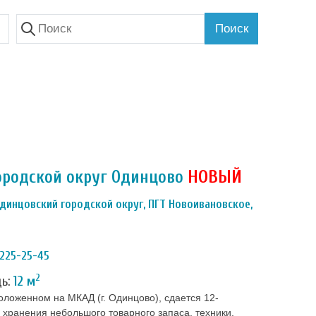
Поиск
Городской округ Одинцово
НОВЫЙ
динцовский городской округ, ПГТ Новоивановское,
 225-25-45
2
дь:
12 м
оложенном на МКАД (г. Одинцово), сдается 12-
 хранения небольшого товарного запаса, техники,