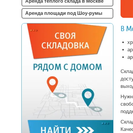
Аренда теплого склада в Москве
Аренда площади под Шоу-румы
В М
хр
ар
ар
Скла
дост
выхо
Нужн
своб
подд
Скла
Каче