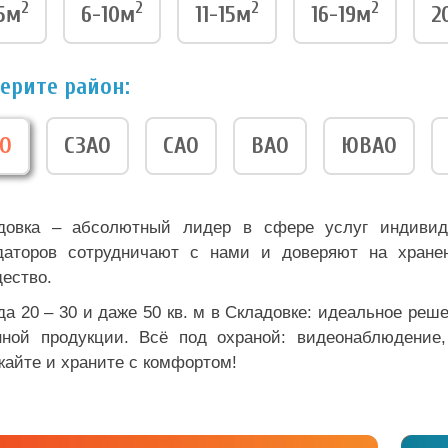
2
2
2
2
5м
6-10м
11-15м
16-19м
2
ерите район:
О
СЗАО
САО
ВАО
ЮВАО
довка – абсолютный лидер в сфере услуг индивид
даторов сотрудничают с нами и доверяют на хранен
ество.
да 20 – 30 и даже 50 кв. м в Складовке: идеальное реш
нной продукции. Всё под охраной: видеонаблюдение,
жайте и храните с комфортом!