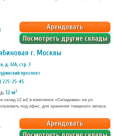
, отсутствуют коммунальные платежи
Арендовать
ц
Посмотреть другие склады
ябиновая г. Москвы
, д. 61А, стр. 3
уринский проспект
) 225-25-45
2
дь:
12 м
-склад 12 м2 в комплексе «Складовка» на ул.
льзовать под офис, для хранения товарного запаса,
помещении круглый год тепло и сухо, проведено
розетки. На территории охрана, при […]
Арендовать
ц
Посмотреть другие склады