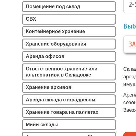
2-
Помещение под склад
СВХ
Выб
Контейнерное хранение
ЗА
Хранение оборудования
Аренда офисов
Ответственное хранение или
Скла
альтернатива в Складовке
арен
имущ
Хранение архивов
Арен
Аренда склада с юрадресом
сезо
Заез
Хранение товара на паллетах
Мини-склады