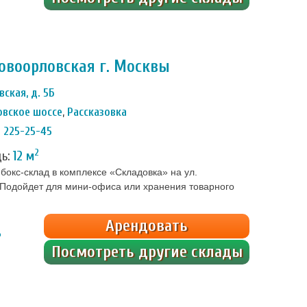
овоорловская г. Москвы
вская, д. 5Б
овское шоссе
,
Рассказовка
) 225-25-45
2
дь:
12 м
окс-склад в комплексе «Складовка» на ул.
 Подойдет для мини-офиса или хранения товарного
бель и технику во время переезда или ремонта.
сть розетки, освещение, бесплатный Wi-Fi. На
Арендовать
ц
Посмотреть другие склады