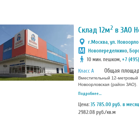
2
Склад 12м
в ЗАО Н
г.Москва, ул. Новоорло
Новопеределкино
,
Бор
10 мин. пешком,
+7 (495
Общая площа
Класс А
Вместительный 12-метровый б
Новоорловская (район ЗАО).
запаса. Вместит всю вашу ме
Подробнее...
Внутри сухо, тепло, чисто, е
территории […]
Цена:
35 785.00 руб. в меся
2982.08 руб./кв.м