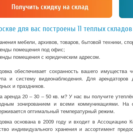
оскве для вас построены 11 теплых складо
анения мебели, архивов, товаров, бытовой техники, сп
енды помещения под офис;
енды помещения с юридическим адресом.
довка обеспечивает сохранность вашего имущества ч
упа и систему видеонаблюдения. Для арендаторов д
дных и праздников.
а аренда 20 – 30 – 50 кв. м? У нас вы получите утепл
одным зонированием и всеми коммуникациями. На ск
ерживается оптимальный температурный режим.
довка основана в 2009 году и входит в Ассоциацию 
ство индивидуального хранения и ассортимент предо