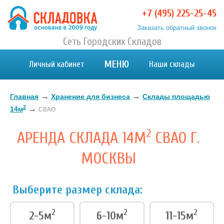
+7 (495) 225-25-45
Заказать обратный звонок
Хранение вещей в Москве и МО. Склад временного
Сеть Городских Складов
Хранение вещей в Москве и МО. Склад временного хранения. Складовка
хранения. Складовка
МЕНЮ
Личный кабинет
Наши склады
→
→
Главная
Хранение для бизнеса
Склады площадью
2
→
14м
СВАО
2
АРЕНДА СКЛАДА 14М
СВАО Г.
МОСКВЫ
Выберите размер склада:
2
2
2
2-5м
6-10м
11-15м