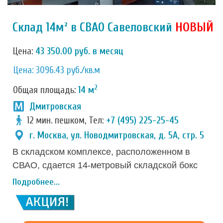
Склад 14м² в СВАО Савеловский
НОВЫЙ
Цена:
43 350.00 руб. в месяц
Цена: 3096.43 руб./кв.м
2
Общая площадь:
14 м
Дмитровская
12 мин. пешком, Тел:
+7 (495) 225-25-45
г. Москва, ул. Новодмитровская, д. 5А, стр. 5
В складском комплексе, расположенном в
СВАО, сдается 14-метровый складской бокс
для хранения товаров, бизнес имущества или
Подробнее...
личных вещей. Чисто и тепло, отсутствуют
коммунальные платежи