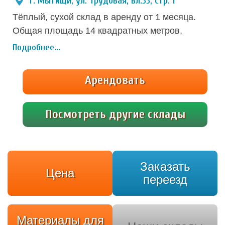
г. Мытищи, ул. Трудовая, вл.33, стр. 1
Тёплый, сухой склад в аренду от 1 месяца.
Общая площадь 14 квадратных метров,
расположение ̶ г. Мытищи. Удобный подъезд на
Подробнее...
любом транспорте. Близко расположено метро
Медведково и Бабушкинская. Удобная погрузо-
Арендовать
разгрузочная зона с бесплатным складским
инвентарём для перемещения вещей.
Видеокамеры, датчики […]
Посмотреть другие склады
Заказать
Цена
переезд
Материалы для