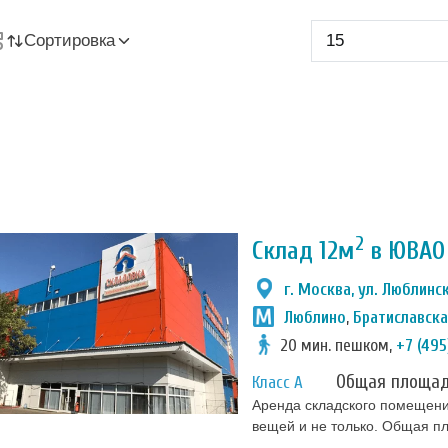
Сортировка
2
Склад 12м
в ЮВАО 
г. Москва, ул. Люблинск
Люблино
,
Братиславск
20 мин. пешком,
+7 (495
Общая площа
Класс А
Аренда складского помещени
вещей и не только. Общая пл
оргтехники, архивов, сезонн