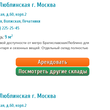
Люблинская г. Москва
ая, д.60, корп.2
ая
,
Волжская
,
Печатники
) 225-25-45
2
дь:
9 м
говой доступности от метро Братиславская/Люблино для
ентаря и сезонных вещей. Отдельный склад полностью
навесной замок, внутри стоит сигнализация. Доступ
альному коду, других пропусков не требуется. […]
Арендовать
Посмотреть другие склады
Люблинская г. Москва
ая, д.60, корп.2