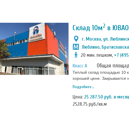
2
Склад 10м
в ЮВАО
г. Москва, ул. Люблинск
Люблино
,
Братиславск
20 мин. пешком,
+7 (495
Общая площа
Класс А
Теплый склад площадью 10 кв
хорошей цене. Закрывается н
(отключается при вводе инд
Подробнее...
круглосуточно дежурит охра
[…]
Цена:
25 287.50 руб. в меся
2528.75 руб./кв.м