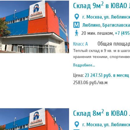
2
Склад 9м
в ЮВАО 
г. Москва, ул. Люблинск
Люблино
,
Братиславск
20 мин. пешком,
+7 (495
Общая площа
Класс А
Теплый склад в 9 кв. м в ша
хранения техники, спортинв
изолирован, закрывается на 
Подробнее...
возможен только по индивиду
Цена:
23 247.51 руб. в месяц
2583.06 руб./кв.м
2
Склад 8м
в ЮВАО 
г. Москва, ул. Люблинск