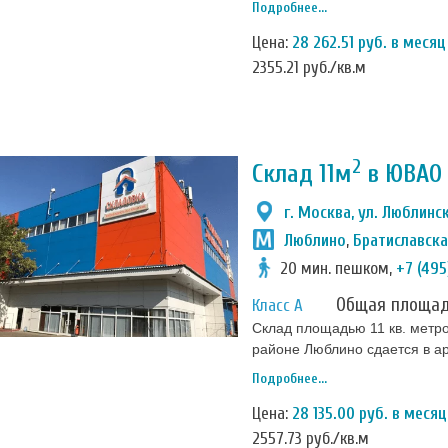
Подробнее...
поддерживается на определён
Цена:
28 262.51 руб. в месяц
2355.21 руб./кв.м
2
Склад 11м
в ЮВАО 
г. Москва, ул. Люблинск
Люблино
,
Братиславск
20 мин. пешком,
+7 (495
Общая площа
Класс А
Склад площадью 11 кв. метро
районе Люблино сдается в аре
Рядом 4 станции метро: Любл
Подробнее...
одного месяца. Предусмотре
Цена:
28 135.00 руб. в месяц
2557.73 руб./кв.м