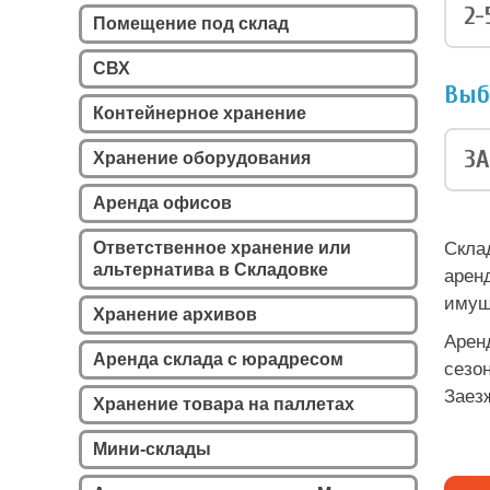
2-
Помещение под склад
СВХ
Выб
Контейнерное хранение
ЗА
Хранение оборудования
Аренда офисов
Ответственное хранение или
Скла
альтернатива в Складовке
арен
имущ
Хранение архивов
Арен
Аренда склада с юрадресом
сезо
Заез
Хранение товара на паллетах
Мини-склады