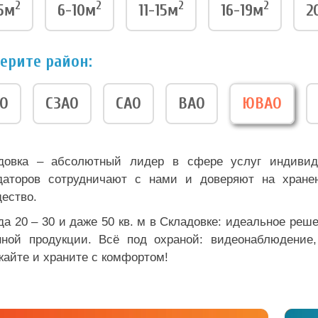
2
2
2
2
5м
6-10м
11-15м
16-19м
2
ерите район:
О
СЗАО
САО
ВАО
ЮВАО
довка – абсолютный лидер в сфере услуг индивид
даторов сотрудничают с нами и доверяют на хранен
ество.
да 20 – 30 и даже 50 кв. м в Складовке: идеальное реш
нной продукции. Всё под охраной: видеонаблюдение,
жайте и храните с комфортом!