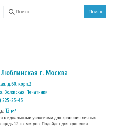
Поиск
Люблинская г. Москва
ая, д.60, корп.2
ая
,
Волжская
,
Печатники
) 225-25-45
2
дь:
12 м
я с идеальными условиями для хранения личных
ощадь 12 кв. метров. Подойдет для хранения
ых вещей и спортинвентаря. Температура и влажность