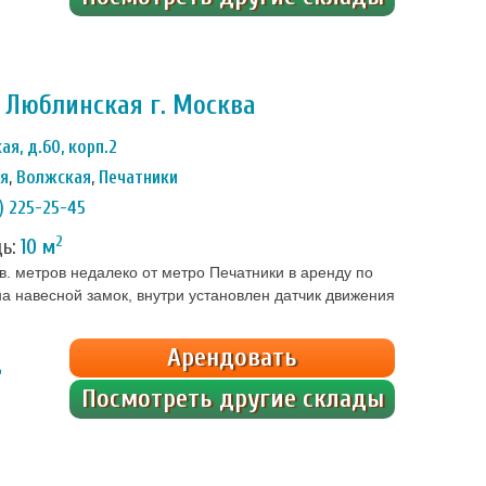
 Люблинская г. Москва
ая, д.60, корп.2
ая
,
Волжская
,
Печатники
) 225-25-45
2
дь:
10 м
. метров недалеко от метро Печатники в аренду по
а навесной замок, внутри установлен датчик движения
ивидуального ПИН-кода). Ведется видеонаблюдение,
на, соблюдены все меры пожарной безопасности – всё
Арендовать
ц
Посмотреть другие склады