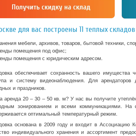
оскве для вас построены 11 теплых складо
анения мебели, архивов, товаров, бытовой техники, сп
енды помещения под офис;
енды помещения с юридическим адресом.
довка обеспечивает сохранность вашего имущества ч
упа и систему видеонаблюдения. Для арендаторов д
дных и праздников.
а аренда 20 – 30 – 50 кв. м? У нас вы получите утепл
одным зонированием и всеми коммуникациями. На ск
ерживается оптимальный температурный режим.
довка основана в 2009 году и входит в Ассоциацию 
ство индивидуального хранения и ассортимент предо