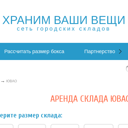
ХРАНИМ ВАШИ ВЕЩИ
ещей в Москве и МО. Склад временного хранения. Склад
 в Москве и МО. Склад временного хранения. Складовка
сеть городских складов
Рассчитать размер бокса
Партнерство
→
ЮВАО
АРЕНДА СКЛАДА ЮВА
ерите размер склада: