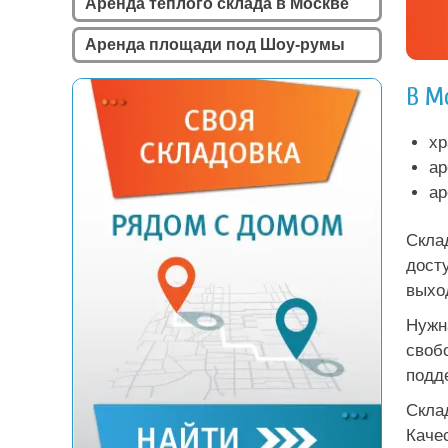
Аренда теплого склада в Москве
Аренда площади под Шоу-румы
В М
хр
ар
ар
Скла
дост
выхо
Нужн
своб
подд
Скла
Каче