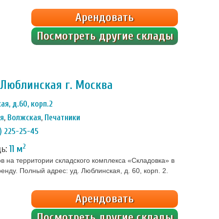
ном уровне в зависимости от сезона года. Внутри […]
Арендовать
Посмотреть другие склады
Люблинская г. Москва
ая, д.60, корп.2
ая
,
Волжская
,
Печатники
) 225-25-45
2
дь:
11 м
в на территории складского комплекса «Складовка» в
нду. Полный адрес: уд. Люблинская, д. 60, корп. 2.
ино, Братиславская, Печатники, Волжская. Аренда от
ны все условия: удобный […]
Арендовать
Посмотреть другие склады