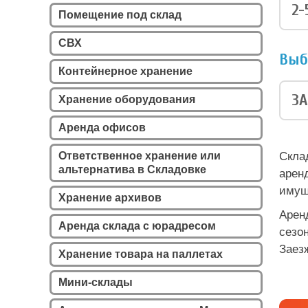
2-
Помещение под склад
СВХ
Выб
Контейнерное хранение
ЗА
Хранение оборудования
Аренда офисов
Ответственное хранение или
Скла
альтернатива в Складовке
арен
имущ
Хранение архивов
Арен
Аренда склада с юрадресом
сезо
Заез
Хранение товара на паллетах
Мини-склады