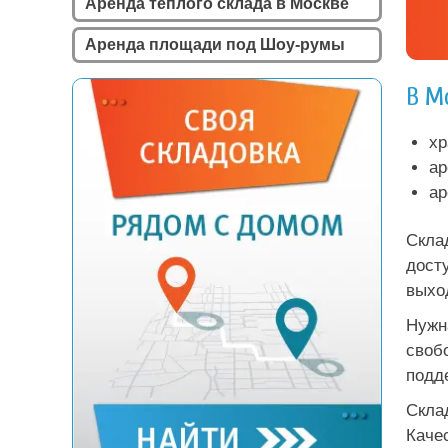
Аренда теплого склада в Москве
Аренда площади под Шоу-румы
В М
хр
ар
ар
Скла
дост
выхо
Нужн
своб
подд
Скла
Каче