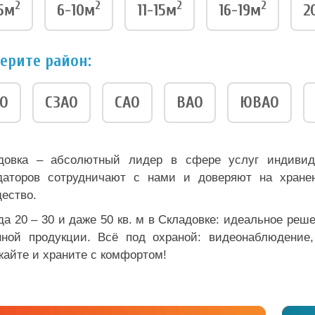
2
2
2
2
5м
6-10м
11-15м
16-19м
2
ерите район:
О
СЗАО
САО
ВАО
ЮВАО
довка – абсолютный лидер в сфере услуг индивид
даторов сотрудничают с нами и доверяют на хранен
ество.
да 20 – 30 и даже 50 кв. м в Складовке: идеальное реш
нной продукции. Всё под охраной: видеонаблюдение,
жайте и храните с комфортом!