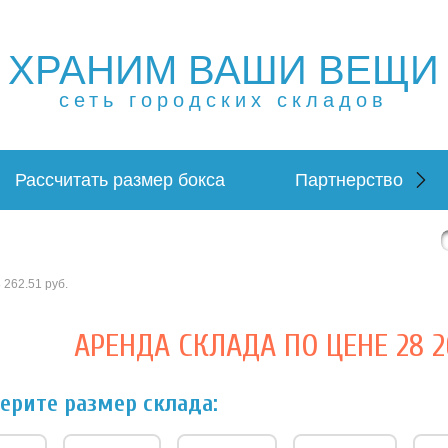
ХРАНИМ ВАШИ ВЕЩИ
ещей в Москве и МО. Склад временного хранения. Склад
 в Москве и МО. Склад временного хранения. Складовка
сеть городских складов
Рассчитать размер бокса
Партнерство
 262.51 руб.
АРЕНДА СКЛАДА ПО ЦЕНЕ 28 26
ерите размер склада: