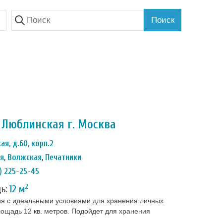
Поиск
Люблинская г. Москва
ая, д.60, корп.2
ая
,
Волжская
,
Печатники
) 225-25-45
2
дь:
12 м
я с идеальными условиями для хранения личных
ощадь 12 кв. метров. Подойдет для хранения
ых вещей и спортинвентаря. Температура и влажность