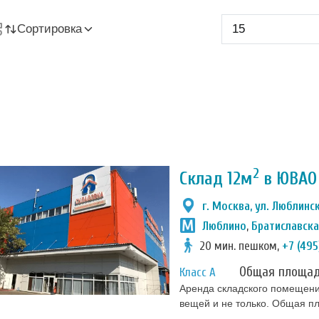
Сортировка
2
Склад 12м
в ЮВАО 
г. Москва, ул. Люблинск
Люблино
,
Братиславск
20 мин. пешком,
+7 (495
Общая площа
Класс А
Аренда складского помещени
вещей и не только. Общая пл
оргтехники, архивов, сезонн