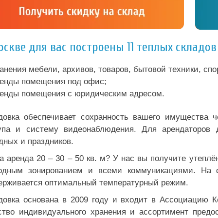
оскве для вас построены 11 теплых складо
анения мебели, архивов, товаров, бытовой техники, сп
енды помещения под офис;
енды помещения с юридическим адресом.
довка обеспечивает сохранность вашего имущества ч
упа и систему видеонаблюдения. Для арендаторов д
дных и праздников.
а аренда 20 – 30 – 50 кв. м? У нас вы получите утепл
одным зонированием и всеми коммуникациями. На ск
ерживается оптимальный температурный режим.
довка основана в 2009 году и входит в Ассоциацию 
ство индивидуального хранения и ассортимент предо